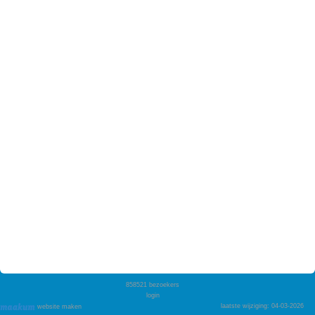
858521
bezoekers
login
laatste wijziging: 04-03-2026
website maken